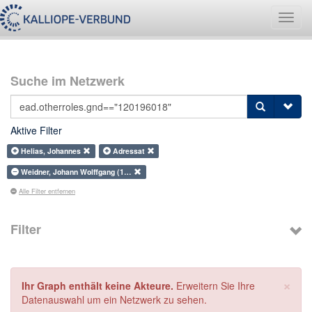
Navig
umsch
Suche im Netzwerk
Aktive Filter
Helias, Johannes
Adressat
Weidner, Johann Wolffgang (1…
Alle Filter entfernen
Filter
×
Ihr Graph enthält keine Akteure.
Erweitern Sie Ihre
Datenauswahl um ein Netzwerk zu sehen.