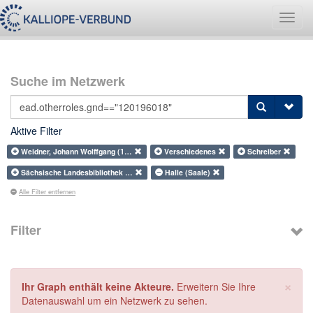
Navig
umsch
Suche im Netzwerk
Aktive Filter
Weidner, Johann Wolffgang (1…
Verschiedenes
Schreiber
Sächsische Landesbibliothek …
Halle (Saale)
Alle Filter entfernen
Filter
×
Ihr Graph enthält keine Akteure.
Erweitern Sie Ihre
Datenauswahl um ein Netzwerk zu sehen.