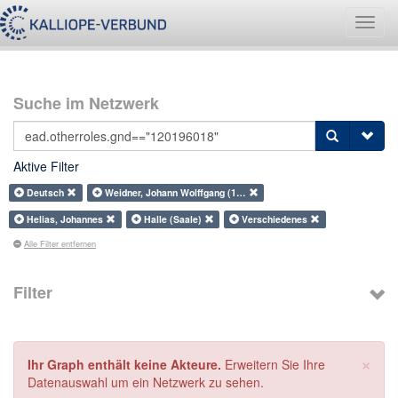
Navig
umsch
Suche im Netzwerk
Aktive Filter
Deutsch
Weidner, Johann Wolffgang (1…
Helias, Johannes
Halle (Saale)
Verschiedenes
Alle Filter entfernen
Filter
×
Ihr Graph enthält keine Akteure.
Erweitern Sie Ihre
Datenauswahl um ein Netzwerk zu sehen.