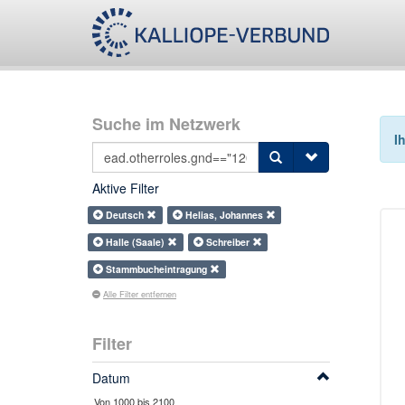
Suche im Netzwerk
I
Aktive Filter
Deutsch
Helias, Johannes
Halle (Saale)
Schreiber
Stammbucheintragung
Alle Filter entfernen
Filter
Datum