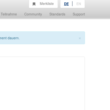
Merkliste
DE
EN
Teilnahme
Community
Standards
Support
×
ment dauern.