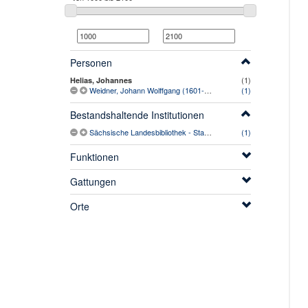
Personen
(1)
Helias, Johannes
Weidner, Johann Wolffgang (1601-1669)
(1)
Bestandshaltende Institutionen
Sächsische Landesbibliothek - Staats- und Universitätsbibliothek Dresden
(1)
Funktionen
Gattungen
Orte