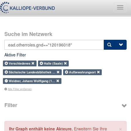
Navig
umsch
Suche im Netzwerk
Aktive Filter
Verschiedenes
Halle (Saale)
Sächsische Landesbibliothek …
Aufbewahrungsort
Weidner, Johann Wolffgang (1…
Alle Filter entfernen
Filter
×
Ihr Graph enthält keine Akteure.
Erweitern Sie Ihre