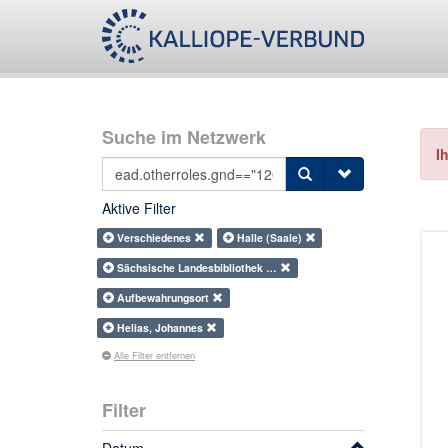
Suche im Netzwerk
I
Aktive Filter
Verschiedenes
Halle (Saale)
Sächsische Landesbibliothek …
Aufbewahrungsort
Helias, Johannes
Alle Filter entfernen
Filter