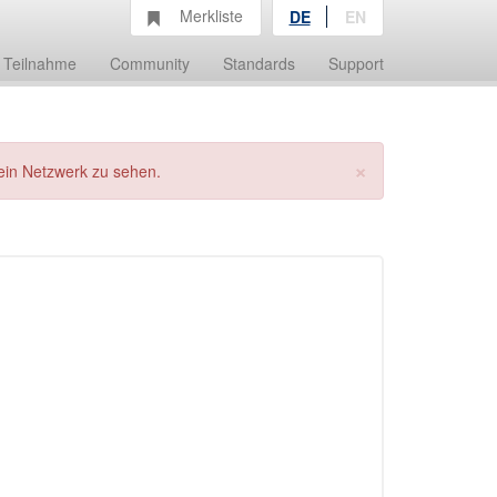
Merkliste
DE
EN
Teilnahme
Community
Standards
Support
×
ein Netzwerk zu sehen.