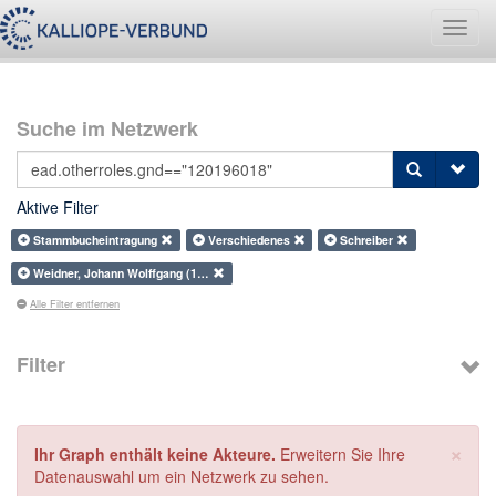
Navig
umsch
Suche im Netzwerk
Aktive Filter
Stammbucheintragung
Verschiedenes
Schreiber
Weidner, Johann Wolffgang (1…
Alle Filter entfernen
Filter
×
Ihr Graph enthält keine Akteure.
Erweitern Sie Ihre
Datenauswahl um ein Netzwerk zu sehen.