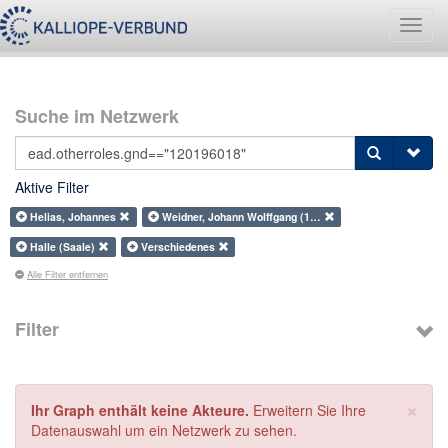
Navig
umsch
Suche im Netzwerk
Aktive Filter
Helias, Johannes
Weidner, Johann Wolffgang (1…
Halle (Saale)
Verschiedenes
Alle Filter entfernen
Filter
×
Ihr Graph enthält keine Akteure.
Erweitern Sie Ihre
Datenauswahl um ein Netzwerk zu sehen.