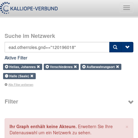
Navig
umsch
Suche im Netzwerk
Aktive Filter
Helias, Johannes
Verschiedenes
Aufbewahrungsort
Halle (Saale)
Alle Filter entfernen
Filter
×
Ihr Graph enthält keine Akteure.
Erweitern Sie Ihre
Datenauswahl um ein Netzwerk zu sehen.