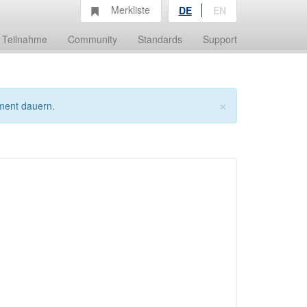
Merkliste
DE
EN
Teilnahme
Community
Standards
Support
×
ment dauern.