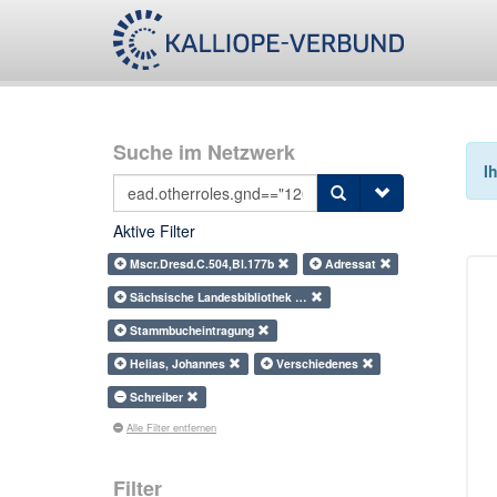
Suche im Netzwerk
I
Aktive Filter
Mscr.Dresd.C.504,Bl.177b
Adressat
Sächsische Landesbibliothek …
Stammbucheintragung
Helias, Johannes
Verschiedenes
Schreiber
Alle Filter entfernen
Filter