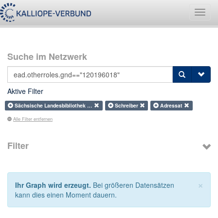
Navig
umsch
Suche im Netzwerk
Aktive Filter
Sächsische Landesbibliothek …
Schreiber
Adressat
Alle Filter entfernen
Filter
×
Ihr Graph wird erzeugt.
Bei größeren Datensätzen
kann dies einen Moment dauern.