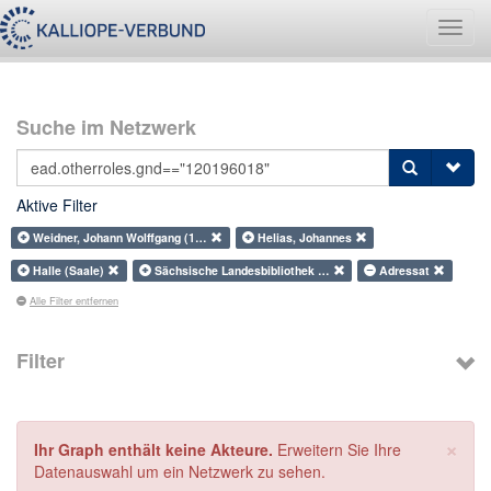
Navig
umsch
Suche im Netzwerk
Aktive Filter
Weidner, Johann Wolffgang (1…
Helias, Johannes
Halle (Saale)
Sächsische Landesbibliothek …
Adressat
Alle Filter entfernen
Filter
×
Ihr Graph enthält keine Akteure.
Erweitern Sie Ihre
Datenauswahl um ein Netzwerk zu sehen.