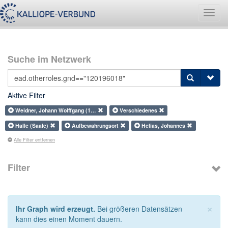
Navig
umsch
Suche im Netzwerk
Aktive Filter
Weidner, Johann Wolffgang (1…
Verschiedenes
Halle (Saale)
Aufbewahrungsort
Helias, Johannes
Alle Filter entfernen
Filter
×
Ihr Graph wird erzeugt.
Bei größeren Datensätzen
kann dies einen Moment dauern.