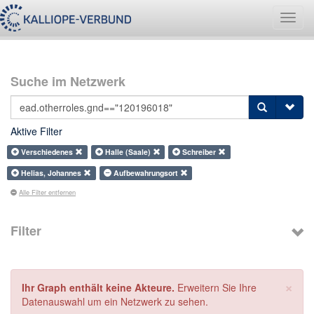
Navig
umsch
Suche im Netzwerk
Aktive Filter
Verschiedenes
Halle (Saale)
Schreiber
Helias, Johannes
Aufbewahrungsort
Alle Filter entfernen
Filter
×
Ihr Graph enthält keine Akteure.
Erweitern Sie Ihre
Datenauswahl um ein Netzwerk zu sehen.