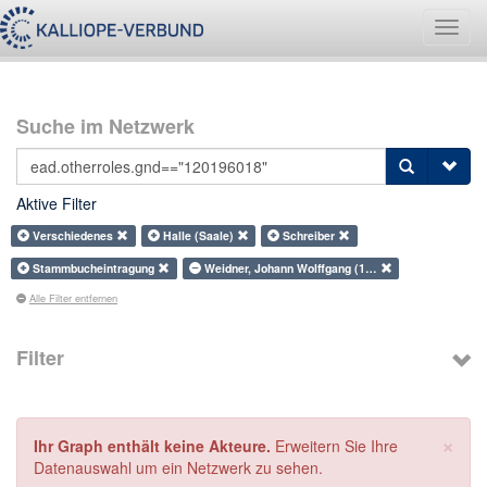
Navig
umsch
Suche im Netzwerk
Aktive Filter
Verschiedenes
Halle (Saale)
Schreiber
Stammbucheintragung
Weidner, Johann Wolffgang (1…
Alle Filter entfernen
Filter
×
Ihr Graph enthält keine Akteure.
Erweitern Sie Ihre
Datenauswahl um ein Netzwerk zu sehen.