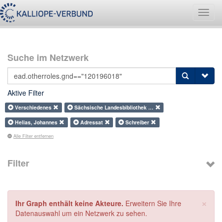
Navig
umsch
Suche im Netzwerk
Aktive Filter
Verschiedenes
Sächsische Landesbibliothek …
Helias, Johannes
Adressat
Schreiber
Alle Filter entfernen
Filter
×
Ihr Graph enthält keine Akteure.
Erweitern Sie Ihre
Datenauswahl um ein Netzwerk zu sehen.