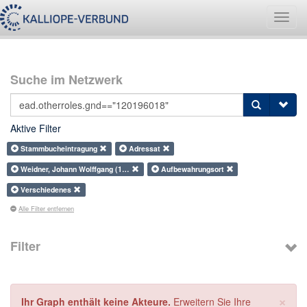
Navig
umsch
Suche im Netzwerk
Aktive Filter
Stammbucheintragung
Adressat
Weidner, Johann Wolffgang (1…
Aufbewahrungsort
Verschiedenes
Alle Filter entfernen
Filter
×
Ihr Graph enthält keine Akteure.
Erweitern Sie Ihre