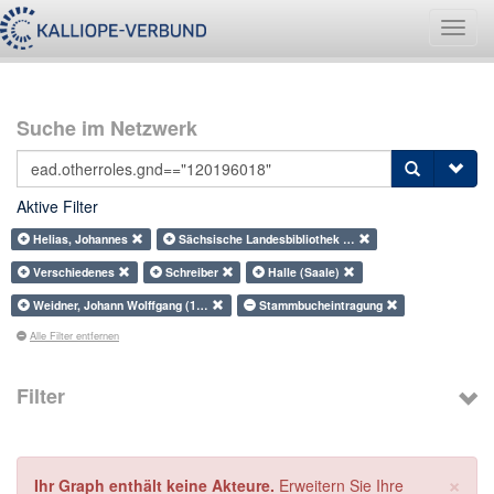
Navig
umsch
Suche im Netzwerk
Aktive Filter
Helias, Johannes
Sächsische Landesbibliothek …
Verschiedenes
Schreiber
Halle (Saale)
Weidner, Johann Wolffgang (1…
Stammbucheintragung
Alle Filter entfernen
Filter
×
Ihr Graph enthält keine Akteure.
Erweitern Sie Ihre