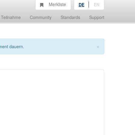
Merkliste
DE
EN
Teilnahme
Community
Standards
Support
×
ment dauern.