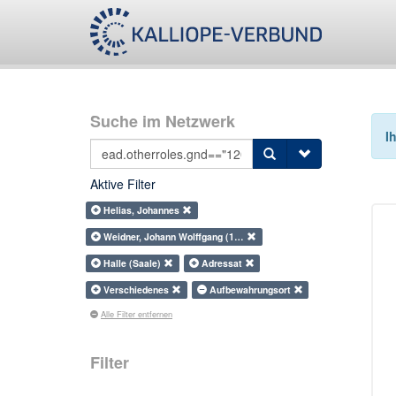
Suche im Netzwerk
I
Aktive Filter
Helias, Johannes
Weidner, Johann Wolffgang (1…
Halle (Saale)
Adressat
Verschiedenes
Aufbewahrungsort
Alle Filter entfernen
Filter