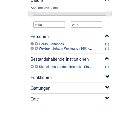
Datum
Personen
Helias, Johannes
(1)
Weidner, Johann Wolffgang (1601-1669)
(1)
Bestandshaltende Institutionen
Sächsische Landesbibliothek - Staats- und Universitätsbibliothek Dresden
(1)
Funktionen
Gattungen
Orte