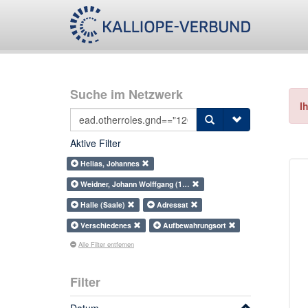
Suche im Netzwerk
I
Aktive Filter
Helias, Johannes
Weidner, Johann Wolffgang (1…
Halle (Saale)
Adressat
Verschiedenes
Aufbewahrungsort
Alle Filter entfernen
Filter