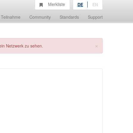
Merkliste
DE
EN
Teilnahme
Community
Standards
Support
×
ein Netzwerk zu sehen.