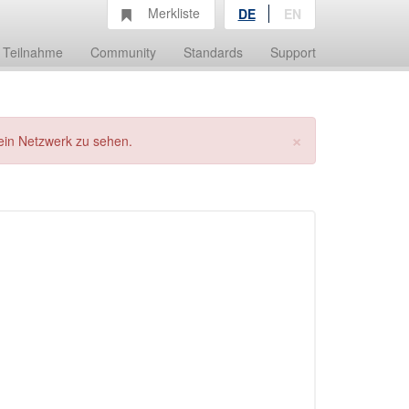
Merkliste
DE
EN
Teilnahme
Community
Standards
Support
×
ein Netzwerk zu sehen.