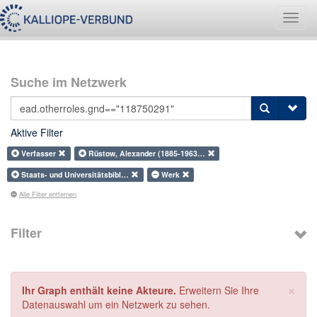
Navig
umsch
Suche im Netzwerk
Aktive Filter
Verfasser
Rüstow, Alexander (1885-1963…
Staats- und Universitätsbibl…
Werk
Alle Filter entfernen
Filter
×
Ihr Graph enthält keine Akteure.
Erweitern Sie Ihre
Datenauswahl um ein Netzwerk zu sehen.