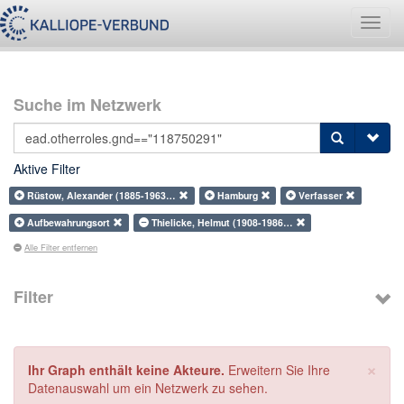
Navig
umsch
Suche im Netzwerk
Aktive Filter
Rüstow, Alexander (1885-1963…
Hamburg
Verfasser
Aufbewahrungsort
Thielicke, Helmut (1908-1986…
Alle Filter entfernen
Filter
×
Ihr Graph enthält keine Akteure.
Erweitern Sie Ihre
Datenauswahl um ein Netzwerk zu sehen.