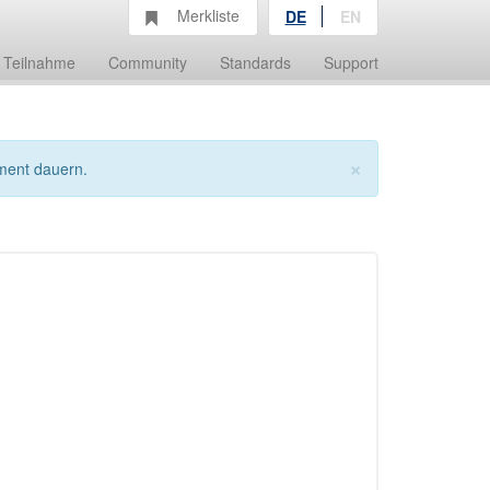
Merkliste
DE
EN
Teilnahme
Community
Standards
Support
×
ment dauern.