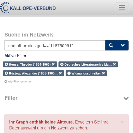
Navig
umsch
Suche im Netzwerk
Aktive Filter
Heuss, Theodor (1884-1963)
Deutsches Literaturarchiv Ma…
Rüstow, Alexander (1885-1963…
Widmungsschreiber
Alle Filter entfernen
Filter
×
Ihr Graph enthält keine Akteure.
Erweitern Sie Ihre
Datenauswahl um ein Netzwerk zu sehen.