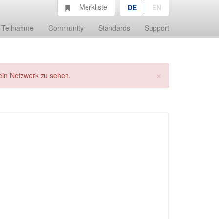
Merkliste
DE
EN
Teilnahme
Community
Standards
Support
×
ein Netzwerk zu sehen.