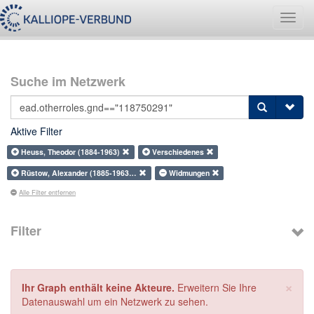
Navig
umsch
Suche im Netzwerk
Aktive Filter
Heuss, Theodor (1884-1963)
Verschiedenes
Rüstow, Alexander (1885-1963…
Widmungen
Alle Filter entfernen
Filter
×
Ihr Graph enthält keine Akteure.
Erweitern Sie Ihre
Datenauswahl um ein Netzwerk zu sehen.