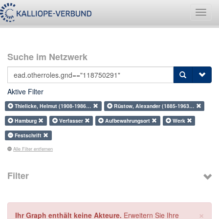
Navig
umsch
Suche im Netzwerk
Aktive Filter
Thielicke, Helmut (1908-1986…
Rüstow, Alexander (1885-1963…
Hamburg
Verfasser
Aufbewahrungsort
Werk
Festschrift
Alle Filter entfernen
Filter
×
Ihr Graph enthält keine Akteure.
Erweitern Sie Ihre