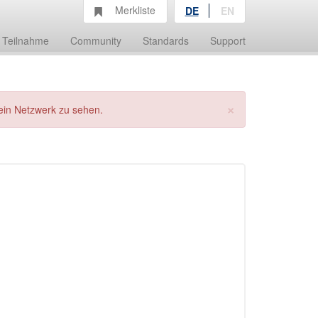
Merkliste
DE
EN
Teilnahme
Community
Standards
Support
×
ein Netzwerk zu sehen.