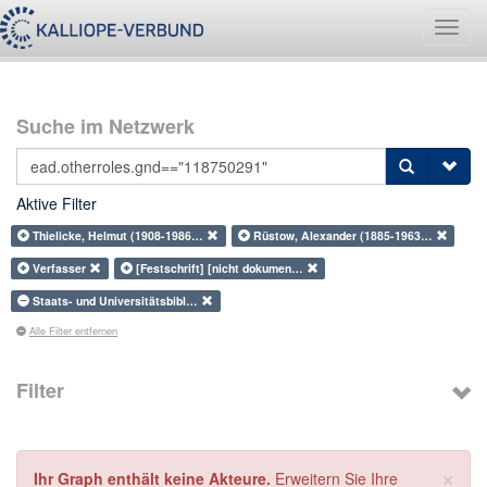
Navig
umsch
Suche im Netzwerk
Aktive Filter
Thielicke, Helmut (1908-1986…
Rüstow, Alexander (1885-1963…
Verfasser
[Festschrift] [nicht dokumen…
Staats- und Universitätsbibl…
Alle Filter entfernen
Filter
×
Ihr Graph enthält keine Akteure.
Erweitern Sie Ihre