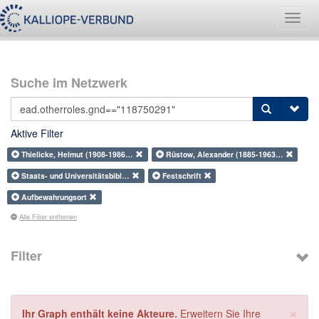
Navig
umsch
Suche im Netzwerk
Aktive Filter
Thielicke, Helmut (1908-1986…
Rüstow, Alexander (1885-1963…
Staats- und Universitätsbibl…
Festschrift
Aufbewahrungsort
Alle Filter entfernen
Filter
×
Ihr Graph enthält keine Akteure.
Erweitern Sie Ihre