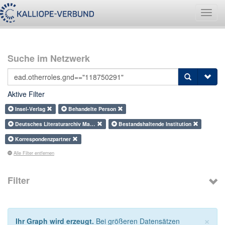
Navig
umsch
Suche im Netzwerk
Aktive Filter
Insel-Verlag
Behandelte Person
Deutsches Literaturarchiv Ma…
Bestandshaltende Institution
Korrespondenzpartner
Alle Filter entfernen
Filter
×
Ihr Graph wird erzeugt.
Bei größeren Datensätzen