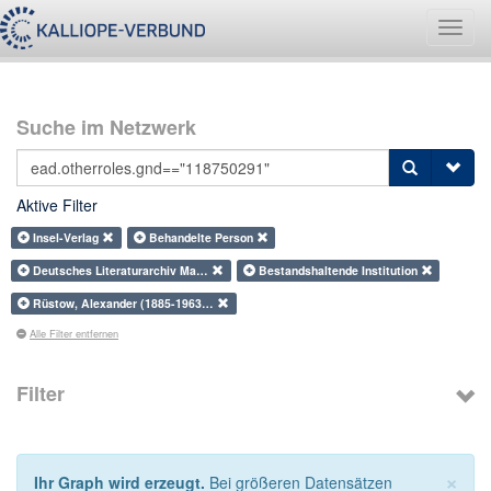
Navig
umsch
Suche im Netzwerk
Aktive Filter
Insel-Verlag
Behandelte Person
Deutsches Literaturarchiv Ma…
Bestandshaltende Institution
Rüstow, Alexander (1885-1963…
Alle Filter entfernen
Filter
×
Ihr Graph wird erzeugt.
Bei größeren Datensätzen