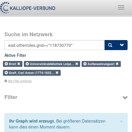
Navig
umsch
Suche im Netzwerk
Aktive Filter
Brief
Universitätsbibliothek Leipz…
Aufbewahrungsort
Graff, Carl Anton (1774-1832…
Alle Filter entfernen
Filter
×
Ihr Graph wird erzeugt.
Bei größeren Datensätzen
kann dies einen Moment dauern.