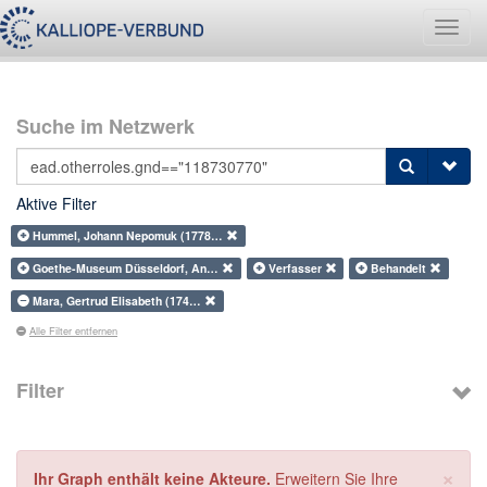
Navig
umsch
Suche im Netzwerk
Aktive Filter
Hummel, Johann Nepomuk (1778…
Goethe-Museum Düsseldorf, An…
Verfasser
Behandelt
Mara, Gertrud Elisabeth (174…
Alle Filter entfernen
Filter
×
Ihr Graph enthält keine Akteure.
Erweitern Sie Ihre