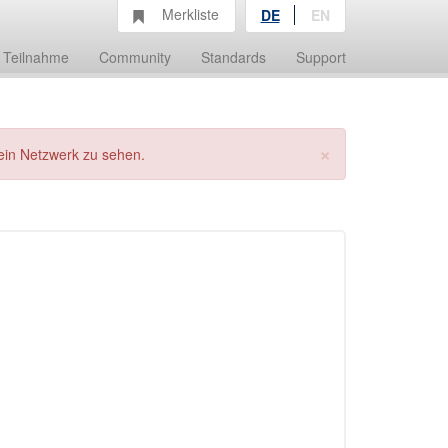
Merkliste
DE
EN
Teilnahme
Community
Standards
Support
×
ein Netzwerk zu sehen.