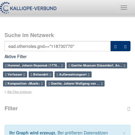
Navig
umsch
Suche im Netzwerk
Aktive Filter
Hummel, Johann Nepomuk (1778…
Goethe-Museum Düsseldorf, An…
Verfasser
Behandelt
Aufbewahrungsort
Komposition <Musik>
Goethe, Johann Wolfgang von …
Alle Filter entfernen
Filter
×
Ihr Graph wird erzeugt.
Bei größeren Datensätzen