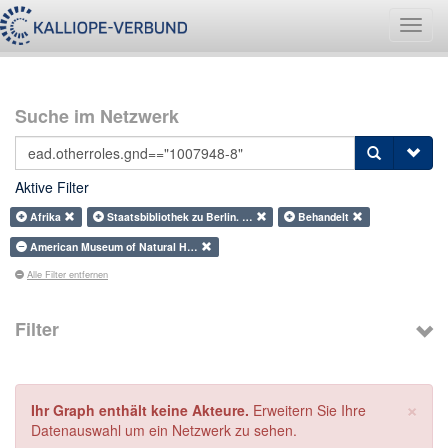
Navig
umsch
Suche im Netzwerk
Aktive Filter
Afrika
Staatsbibliothek zu Berlin. …
Behandelt
American Museum of Natural H…
Alle Filter entfernen
Filter
×
Ihr Graph enthält keine Akteure.
Erweitern Sie Ihre
Datenauswahl um ein Netzwerk zu sehen.