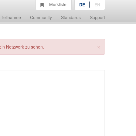
Merkliste
DE
EN
Teilnahme
Community
Standards
Support
×
ein Netzwerk zu sehen.