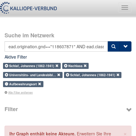
Navig
umsch
Suche im Netzwerk
Aktive Filter
Schlaf, Johannes (1862-1941)
Nachlass
Universitäts- und Landesbibl…
Schlaf, Johannes (1862-1941)
Aufbewahrungsort
Alle Filter entfernen
Filter
×
Ihr Graph enthält keine Akteure.
Erweitern Sie Ihre