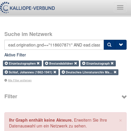
Navig
umsch
Suche im Netzwerk
Aktive Filter
Einzelautographen
Bestandsbildner
Einzelautograph
Schlaf, Johannes (1862-1941)
Deutsches Literaturarchiv Ma…
Alle Filter entfernen
Filter
×
Ihr Graph enthält keine Akteure.
Erweitern Sie Ihre
Datenauswahl um ein Netzwerk zu sehen.