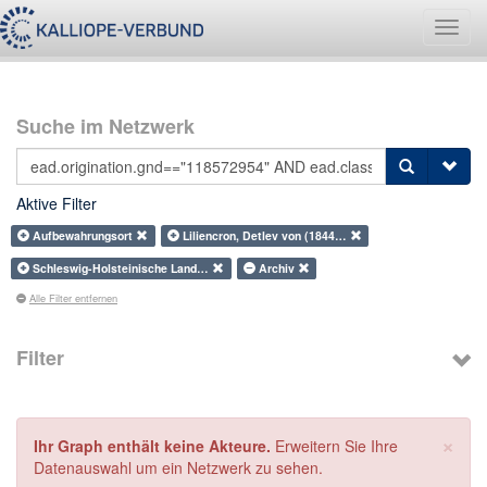
Navig
umsch
Suche im Netzwerk
Aktive Filter
Aufbewahrungsort
Liliencron, Detlev von (1844…
Schleswig-Holsteinische Land…
Archiv
Alle Filter entfernen
Filter
×
Ihr Graph enthält keine Akteure.
Erweitern Sie Ihre
Datenauswahl um ein Netzwerk zu sehen.