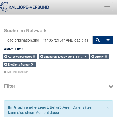
Navig
umsch
Suche im Netzwerk
Aktive Filter
Aufbewahrungsort
Liliencron, Detlev von (1844…
Archiv
Erwähnte Person
Alle Filter entfernen
Filter
×
Ihr Graph wird erzeugt.
Bei größeren Datensätzen
kann dies einen Moment dauern.