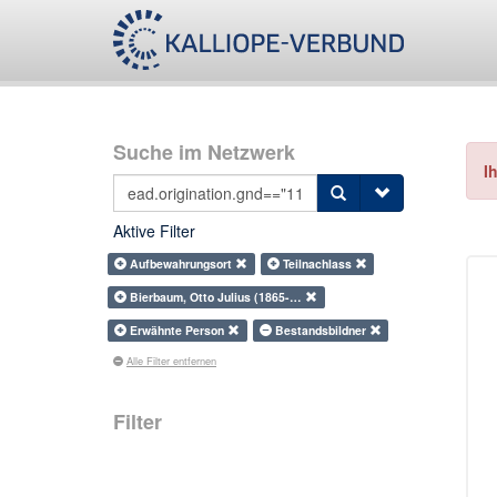
Suche im Netzwerk
I
Aktive Filter
Aufbewahrungsort
Teilnachlass
Bierbaum, Otto Julius (1865-…
Erwähnte Person
Bestandsbildner
Alle Filter entfernen
Filter