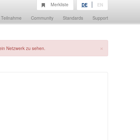
Merkliste
DE
EN
Teilnahme
Community
Standards
Support
×
ein Netzwerk zu sehen.