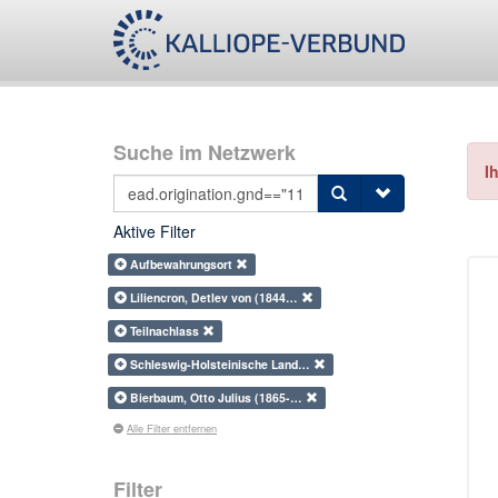
Suche im Netzwerk
I
Aktive Filter
Aufbewahrungsort
Liliencron, Detlev von (1844…
Teilnachlass
Schleswig-Holsteinische Land…
Bierbaum, Otto Julius (1865-…
Alle Filter entfernen
Filter