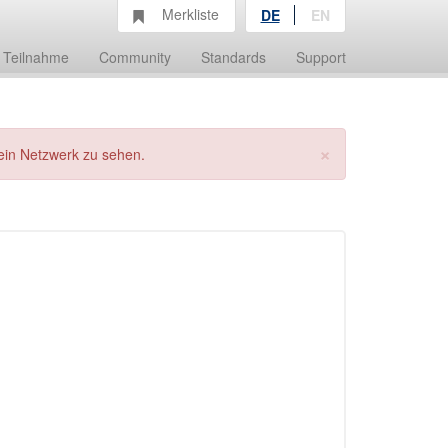
Merkliste
DE
EN
Teilnahme
Community
Standards
Support
×
ein Netzwerk zu sehen.