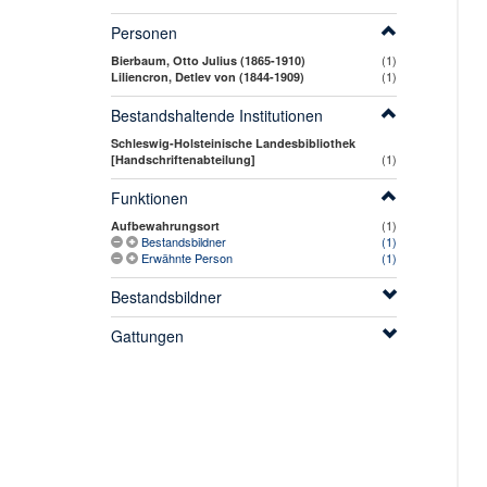
Personen
(1)
Bierbaum, Otto Julius (1865-1910)
(1)
Liliencron, Detlev von (1844-1909)
Bestandshaltende Institutionen
Schleswig-Holsteinische Landesbibliothek
(1)
[Handschriftenabteilung]
Funktionen
(1)
Aufbewahrungsort
Bestandsbildner
(1)
Erwähnte Person
(1)
Bestandsbildner
Gattungen