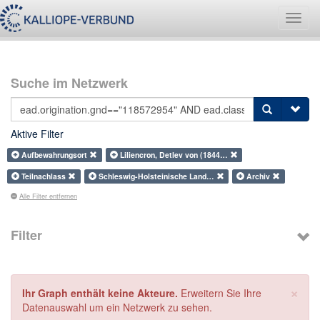
Navig
umsch
Suche im Netzwerk
Aktive Filter
Aufbewahrungsort
Liliencron, Detlev von (1844…
Teilnachlass
Schleswig-Holsteinische Land…
Archiv
Alle Filter entfernen
Filter
×
Ihr Graph enthält keine Akteure.
Erweitern Sie Ihre
Datenauswahl um ein Netzwerk zu sehen.