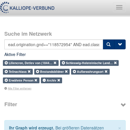
Navig
umsch
Suche im Netzwerk
Aktive Filter
Liliencron, Detlev von (1844…
Schleswig-Holsteinische Land…
Teilnachlass
Bestandsbildner
Aufbewahrungsort
Erwähnte Person
Archiv
Alle Filter entfernen
Filter
×
Ihr Graph wird erzeugt.
Bei größeren Datensätzen