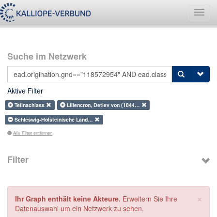
Navig
umsch
Suche im Netzwerk
Aktive Filter
Teilnachlass
Liliencron, Detlev von (1844…
Schleswig-Holsteinische Land…
Alle Filter entfernen
Filter
×
Ihr Graph enthält keine Akteure.
Erweitern Sie Ihre
Datenauswahl um ein Netzwerk zu sehen.