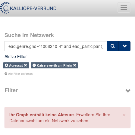
Navig
umsch
Suche im Netzwerk
Aktive Filter
Adressat
Kaiserswerth am Rhein
Alle Filter entfernen
Filter
×
Ihr Graph enthält keine Akteure.
Erweitern Sie Ihre
Datenauswahl um ein Netzwerk zu sehen.