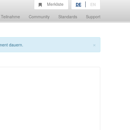
Merkliste
DE
EN
Teilnahme
Community
Standards
Support
×
ment dauern.